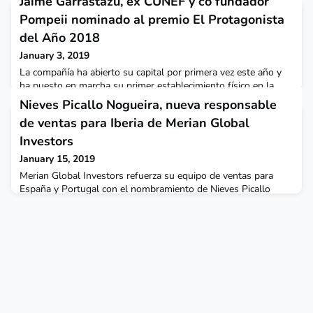
Jaime Garrastazu, ex CUNEF y co fundador
Pompeii nominado al premio El Protagonista
del Año 2018
January 3, 2019
La compañía ha abierto su capital por primera vez este año y
ha puesto en marcha su primer establecimiento físico en la
calle Fuencarral de Madrid, después de testar en otras
Nieves Picallo Nogueira, nueva responsable
ciudades españolas con pop up stores. Junto a los hermanos
de ventas para Iberia de Merian Global
Nacho y Jorge Vidri, son los tres directivos más jóvenes
nominados a El Protagonista del Año 2018, por abordar
Investors
durante el ultimo año el salto al offline y seducir a i
January 15, 2019
Merian Global Investors refuerza su equipo de ventas para
España y Portugal con el nombramiento de Nieves Picallo
Nogueira como nueva responsable de ventas para Iberia.
Nogueira, que se incorporó el 8 de enero, reportará a la
responsable de distribución para Iberia, Susana García, y
tendrá su despacho principal en las oficinas de la compañía en
Londres, aunque se desplazará a la región varias vece