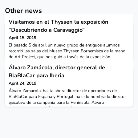
Other news
Visitamos en el Thyssen la exposición
“Descubriendo a Caravaggio”
April 15, 2019
El pasado 5 de abril un nuevo grupo de antiguos alumnos
recorrió las salas del Museo Thyssen Bornemisza de la mano
de Art Project, que nos guió a través de la exposición
"Descubriendo a Caravaggio" . La exposición muestra como
Álvaro Zamácola, director general de
a lo largo de la historia, el oficio del pintor ha estado vinculado
a su formación en el taller del maestro, espacios de trabajo
BlaBlaCar para Iberia
jerarquizado y controlado por el gremio. Los
April 24, 2019
Álvaro Zamácola, hasta ahora director de operaciones de
BlaBlaCar para España y Portugal, ha sido nombrado director
ejecutivo de la compañía para la Península. Álvaro
estudió Administración y Dirección de Empresas en CUNEF, y
además cuenta con un máster en Finanzas por la Universidad
de California en Berkeley. En BlaCar desde agosto de 2015, se
incorporó como Director de Desarrollo de Negocio par