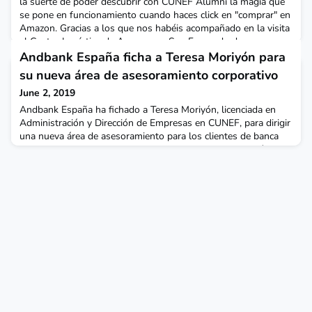
la suerte de poder descubrir con CUNEF Alumni la magia que
se pone en funcionamiento cuando haces click en "comprar" en
Amazon. Gracias a los que nos habéis acompañado en la visita
al Centro Logístico de Amazon en San Fernando de
Henares, donde hemos conocido de primera mano la
Andbank España ficha a Teresa Moriyón para
tecnología y equipo detrás del gran éxito de la empresa logíst
su nueva área de asesoramiento corporativo
June 2, 2019
Andbank España ha fichado a Teresa Moriyón, licenciada en
Administración y Dirección de Empresas en CUNEF, para dirigir
una nueva área de asesoramiento para los clientes de banca
privada en operaciones corporativas e inmobiliarias, según
informó en un comunicado. Esta nueva división de la filial
española del banco andorrano se centrará en los mandatos de
operaciones de empresas del 'mid-market' y