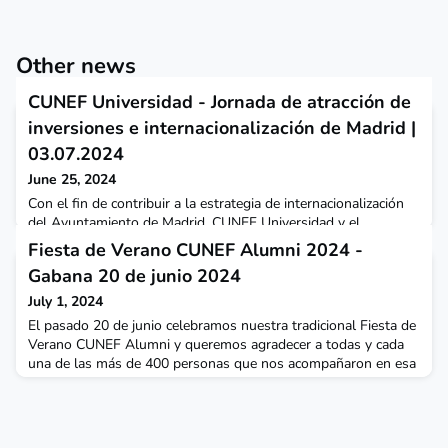
Other news
CUNEF Universidad - Jornada de atracción de
inversiones e internacionalización de Madrid |
03.07.2024
June 25, 2024
Con el fin de contribuir a la estrategia de internacionalización
del Ayuntamiento de Madrid, CUNEF Universidad y el
Ayuntamiento de Madrid organizan esta jornada en la que se
Fiesta de Verano CUNEF Alumni 2024 -
analizarán los determinantes de la inversión extranjera desde
Gabana 20 de junio 2024
dos puntos de vista. La sesión se celebrará el próximo
miércoles, 3 de julio, a las 9.30h, en el Aula Magna del Campus
July 1, 2024
Almansa (Calle de Almansa 101, Madrid).
El pasado 20 de junio celebramos nuestra tradicional Fiesta de
Verano CUNEF Alumni y queremos agradecer a todas y cada
una de las más de 400 personas que nos acompañaron en esa
noche tan especial.Vuestra presencia y entusiasmo hicieron de
esta fiesta un éxito rotundo. Fue maravilloso reencontrarnos
con antiguos compañeros y conocer a nuevos miembros de
nuestra creciente comunidad Alumni. El ambien