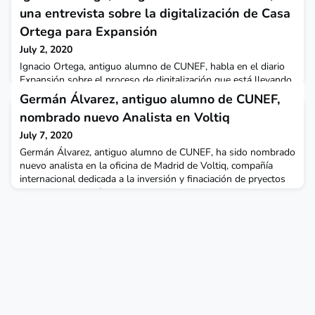
una entrevista sobre la digitalización de Casa
Ortega para Expansión
July 2, 2020
Ignacio Ortega, antiguo alumno de CUNEF, habla en el diario
Expansión sobre el proceso de digitalización que está llevando
a cabo en Casa Ortega: "El tren de la digitalización no
Germán Álvarez, antiguo alumno de CUNEF,
espera".Ortega narra la historia de la compañía, dedicada en
nombrado nuevo Analista en Voltiq
sus inicios a la industria cárnica, fundada por su bisabuelo en
1939 y con origen en los campos de Alcázar de San Juan,
July 7, 2020
en Castilla-La Mancha. Actualmente, Casa
Germán Álvarez, antiguo alumno de CUNEF, ha sido nombrado
nuevo analista en la oficina de Madrid de Voltiq, compañía
internacional dedicada a la inversión y finaciación de pryectos
pioneros de energía renovable. Con un Master en Finanzas por
CUNEF, el ingeniero estrena nuevo puesto en la compañía tras
su paso por Abante Asesores, KPMG y GRS, especializada en
proyectos de energías renovables.Puede