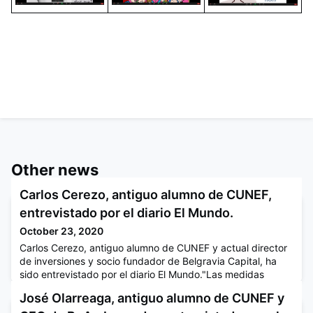
Other news
Carlos Cerezo, antiguo alumno de CUNEF,
entrevistado por el diario El Mundo.
October 23, 2020
Carlos Cerezo, antiguo alumno de CUNEF y actual director
de inversiones y socio fundador de Belgravia Capital, ha
sido entrevistado por el diario El Mundo."Las medidas
contra la crisis, aunque encomiables, son pan para hoy y
José Olarreaga, antiguo alumno de CUNEF y
hambre para mañana", afirma el licenciado en CUNEF.