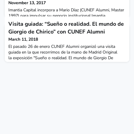
November 13, 2017
Imantia Capital incorpora a Mario Díaz (CUNEF Alumni, Master
1997) para impulsar su negocio institucional.Imantia
Capital incorpora a sus filas a Mario Díaz Serrano
Visita guiada: “Sueño o realidad. El mundo de
como Director de Negocio. Con más de 20 años de experiencia,
Giorgio de Chirico” con CUNEF Alumni
13 de ellos dedicado al desarrollo de negocio tanto en redes
comerciales bancarias como el orientado a inversores
March 11, 2018
institucionales, Díaz tiene como objetivo impulsar el negoci
El pasado 26 de enero CUNEF Alumni organizó una visita
guiada en la que recorrimos de la mano de Madrid Original
la exposición "Sueño o realidad. El mundo de Giorgio De
Chirico”.