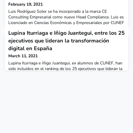
February 19, 2021
Luis Rodríguez Soler se ha incorporado a la marca CE
Consulting Empresarial como nuevo Head Compliance. Luis es
Licenciado en Ciencias Económicas y Empresariales por CUNEF
(1989). Ha desarrollado su carrera como especialista en
Lupina Iturriaga e Iñigo Juantegui, entre los 25
Compliance Penal y Prevención de Blanqueo de capitales en
empresas como PwC y Deloitte y se incorpora a la consultora
ejecutivos que lideran la transformación
para reforzar el área de Desarrollo Empresarial. ¡Luis
digital en España
March 11, 2021
Lupina Iturriaga e Iñigo Juantegui, ex alumnos de CUNEF, han
sido incluidos en el ranking de los 25 ejecutivos que lideran la
transformación digital en España que ha elaborado el Instituto
Coordenadas de Gobernanza y Economía Aplicada.Lupina
Iturriaga, en el número 3 del ranking, estudió Administración y
Dirección de empresas en CUNEF, es fundadora y directora
general de Fintonic, app dedicada a l