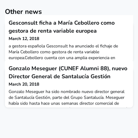
Other news
Gesconsult ficha a María Cebollero como
gestora de renta variable europea
March 12, 2018
a gestora española Gesconsult ha anunciado el fichaje de
María Cebollero como gestora de renta variable
europea.Cebollero cuenta con una amplia experiencia en
análisis de renta variable, es una reconocida profesional con
Gonzalo Meseguer (CUNEF Alumni 88), nuevo
más de 20 años de carrera galardonada con múltiples
premios a lo largo de su trayectoria profesional como mejor
Director General de Santalucía Gestión
selectora de valores por Thomson Reuters-Starmine en la
March 20, 2018
categoría d
Gonzalo Meseguer ha sido nombrado nuevo director general
de Santalucía Gestión, parte del Grupo Santalucía. Meseguer
había sido hasta hace unas semanas director comercial de
BBVA Asset Management. Según una nota de la entidad, será
el encargado de liderar la apuesta del Grupo Santalucía por la
Gestión de Activos, iniciada en 2015 con la incorporación de
Alpha Plus SGIIC y con la posterior incorpor