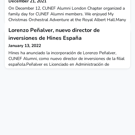
December 21, 2021
On December 12, CUNEF Alumni London Chapter organized a
family day for CUNEF Alumni members. We enjoyed My
Christmas Orchestral Adventure at the Royal Albert Hall.Many
thanks to everyone who joined us for this event.You can see all
Lorenzo Peñalver, nuevo director de
the pictures of the event in this link.
inversiones de Hines España
January 13, 2022
Hines ha anunciado la incorporación de Lorenzo Peñalver,
CUNEF Alumni, como nuevo director de inversiones de la filial
española.Peñalver es Licenciado en Administración de
Empresas en CUNEF y cuenta con una dilatada experiencia
en la gestión de operaciones y finanzas en el sector de real
estate. Lorenzo ha desarrollado su carrera profesional en
empresas tan importantes como AXA Real Estate, Banco