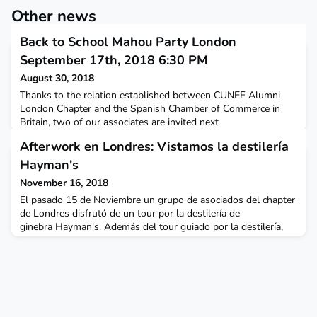
Other news
Back to School Mahou Party London
September 17th, 2018 6:30 PM
August 30, 2018
Thanks to the relation established between CUNEF Alumni
London Chapter and the Spanish Chamber of Commerce in
Britain, two of our associates are invited next
September 17th to the event organised in collaboration with
Afterwork en Londres: Vistamos la destilería
Mahou San Miguel, Patron of the Chamber.One of Spain's best
kept secrets has finally arrived in London to stay. Brewed to a
Hayman's
13th century recipe, Mahou is a Spanish beer steeped in hi
November 16, 2018
El pasado 15 de Noviembre un grupo de asociados del chapter
de Londres disfrutó de un tour por la destilería de
ginebra Hayman’s. Además del tour guiado por la destilería,
pudimos degustar una cata de las diferentes ginebras
Hayman’s y recibimos una “master class” sobre cómo crear un
Cocktail en una “jam jar” como los auténticos profesionales.Al
final de la tarde pudimos hacer un poco de networkin