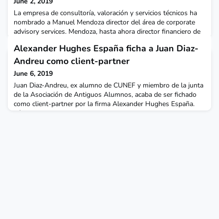
June 2, 2019
La empresa de consultoría, valoración y servicios técnicos ha
nombrado a Manuel Mendoza director del área de corporate
advisory services. Mendoza, hasta ahora director financiero de
Redwood Asset Management, del grupo
Alexander Hughes España ficha a Juan Diaz-
Oaktree, estudió Administración y Dirección de Empresas en
CUNEF, además dispone de un máster en Dirección Financiera
Andreu como client-partner
por CEF.
June 6, 2019
Juan Diaz-Andreu, ex alumno de CUNEF y miembro de la junta
de la Asociación de Antiguos Alumnos, acaba de ser fichado
como client-partner por la firma Alexander Hughes España.
Díaz-Andreu tiene una dilatada trayectoria profesional en el
campo del headhunting y desarrollo de talento en diversos
sectores.Tras sus primeros años en BNP, comenzó su carrera
en el sector de petróleo y gas, trabajando en