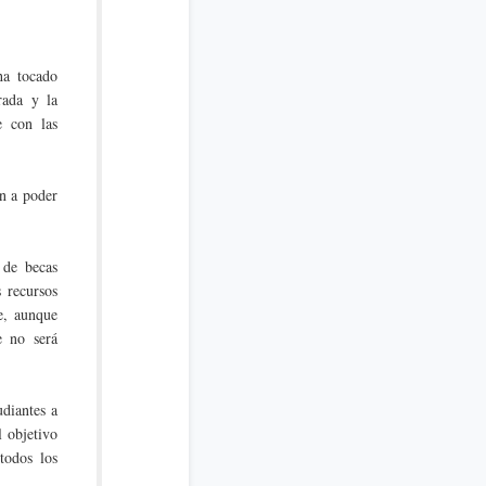
ha tocado
rada y la
e con las
n a poder
de becas
s recursos
e, aunque
e no será
diantes a
 objetivo
todos los