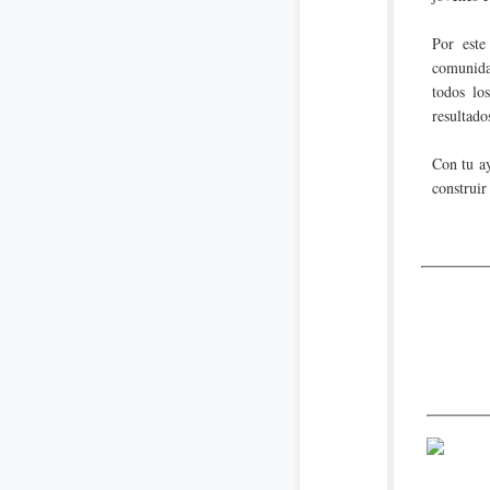
Por este
comunida
todos lo
resultado
Con tu ay
construir