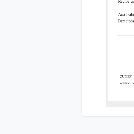
Recibe un
Ana Isab
Director
CUNEF
www.cune