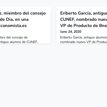
z, miembro del consejo
Eriberto García, antig
de Dia, en una
CUNEF, nombrado nue
Economista.es
VP de Producto de Bne
June 24, 2020
bro del consejo de
Eriberto García, antiguo alumn
 antiguo alumno de CUNEF,
nombrado nuevo VP de Producto
 semanal de elEconomista. El
española especializada en servic
obre los cambios en la gestión
completamente online.Tras su 
ausa de la crisis del COVID, así
Santander Private Banking Inte
idades que han surgido en el
cofundó Cow Level en 2012, ded
 en la entrevista sobre la
de videojuegos y productos rel
 del persona
Posteriormente, García desemp
manager en Loot Cr