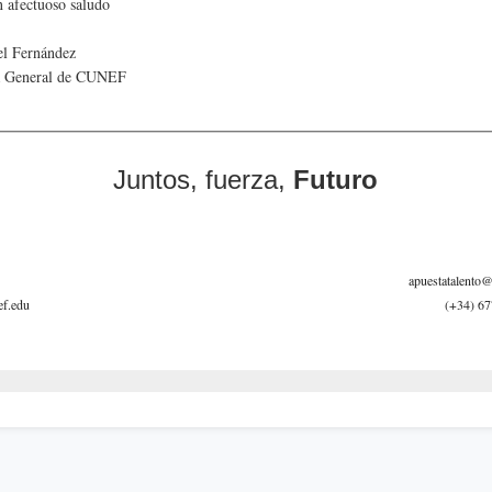
 afectuoso saludo
el Fernández
a General de CUNEF
Juntos, fuerza,
Futuro
apuestatalento
f.edu
(+34) 67