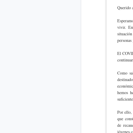
Querido 
Esperamo
vivir. E
situació
personas 
El COVID
continua
Como sa
destinado
económic
hemos he
suficient
Por ello,
que cons
de recau
jóvenes c