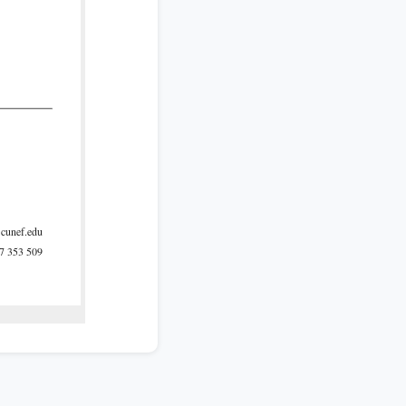
@cunef.edu
7 353 509