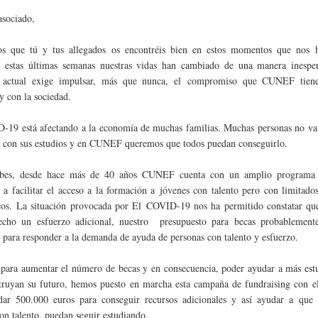
asociado,
s que tú y tus allegados os encontréis bien en estos momentos que nos 
n estas últimas semanas nuestras vidas han cambiado de una manera inespe
n actual exige impulsar, más que nunca, el compromiso que CUNEF tien
y con la sociedad.
-19 está afectando a la economía de muchas familias. Muchas personas no va
r con sus estudios y en CUNEF queremos que todos puedan conseguirlo.
bes, desde hace más de 40 años CUNEF cuenta con un amplio programa 
 a facilitar el acceso a la formación a jóvenes con talento pero con limitado
os. La situación provocada por El COVID-19 nos ha permitido constatar qu
cho un esfuerzo adicional, nuestro presupuesto para becas probablement
e para responder a la demanda de ayuda de personas con talento y esfuerzo.
 para aumentar el número de becas y en consecuencia, poder ayudar a más estu
truyan su futuro, hemos puesto en marcha esta campaña de fundraising con el
dar 500.000 euros para conseguir recursos adicionales y así ayudar a que 
on talento, puedan seguir estudiando.