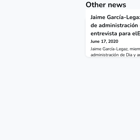
Other news
Jaime García-Lega
de administración 
entrevista para el
June 17, 2020
Jaime García-Legaz, miem
administración de Dia y
participa en el encuentro
consejero de Dia habló s
del grupo empresarial a c
como los retos y oportun
sector.García-Legaz habla
necesidad de un refuerzo