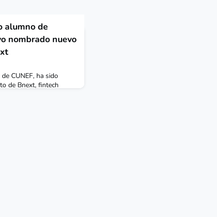
uo alumno de
vo nombrado nuevo
xt
o de CUNEF, ha sido
 de Bnext, fintech
ios financieros
paso por
rnational en Miami,
icada a la venta online
acionados.
eñó el cargo de product