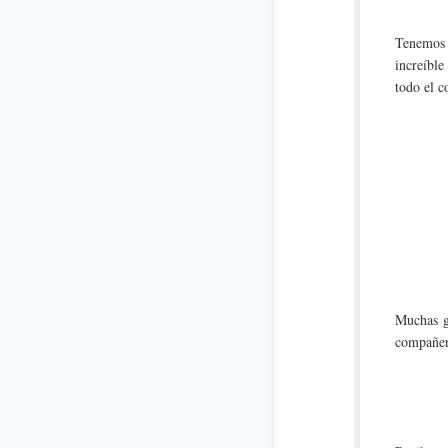
Tenemos u
increíbl
todo el 
Muchas g
compañero