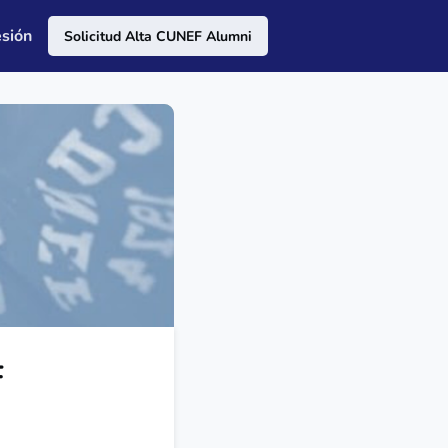
esión
Solicitud Alta CUNEF Alumni
F