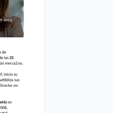
a de
de las
25
tal merca2.es.
, inicio su
tibiliza sus
Director en
etés
es
008,