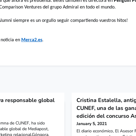
a que ahora es presidenta. Betés también es directora en
Penguin Po
s Comparison Ventures del grupo Admiral en todo el mundo.
lumni siempre es un orgullo seguir compartiendo vuestros hitos!
 noticia en
Merca2.es
.
a responsable global
Cristina Estalella, ant
CUNEF, una de las gana
edición del concurso A
umna de CUNEF, ha sido
January 5, 2021
ble global de Mediapost,
El diario económico, El Asesor F
keting relacional.Góngora,