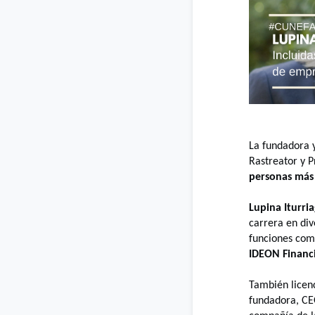
La fundadora 
Rastreator y 
personas más
Lupina Iturri
carrera en di
funciones com
IDEON Financi
También licen
fundadora, CE