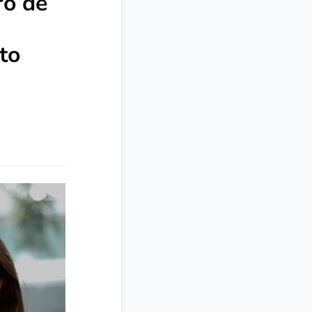
ro de
to