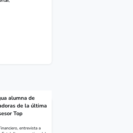
rtal
,
igua alumna de
doras de la última
sesor Top
inanciero, entrevista a