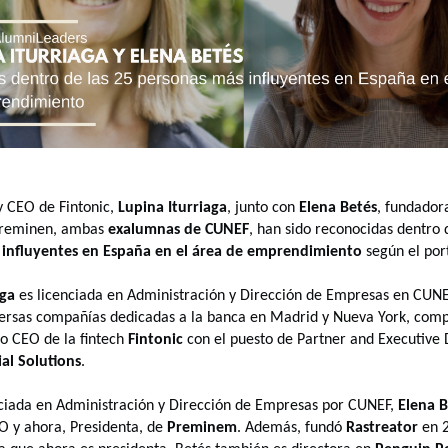
y CEO de Fintonic,
Lupina Iturriaga
, junto con
Elena Betés
, fundador
Preminen, ambas
exalumnas de CUNEF
, han sido reconocidas dentro 
 influyentes en España en el área de emprendimiento
según el por
aga
es licenciada en Administración y Dirección de Empresas en CUNEF
versas compañías dedicadas a la banca en Madrid y Nueva York, compa
o CEO de la fintech
Fintonic
con el puesto de Partner and Executive 
al Solutions
.
ciada en Administración y Dirección de Empresas por CUNEF,
Elena B
O y ahora, Presidenta, de
Preminem
. Además, fundó
Rastreator
en 2