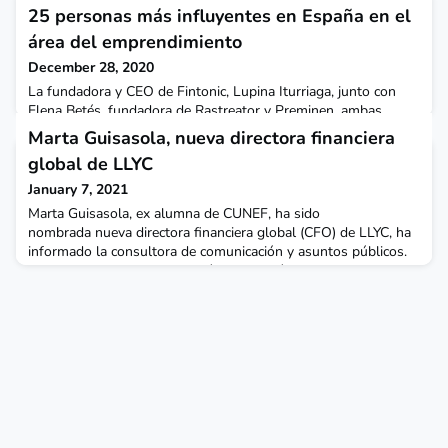
25 personas más influyentes en España en el
área del emprendimiento
December 28, 2020
La fundadora y CEO de Fintonic, Lupina Iturriaga, junto con
Elena Betés, fundadora de Rastreator y Preminen, ambas
exalumnas de CUNEF, han sido reconocidas dentro de las 25
Marta Guisasola, nueva directora financiera
personas más influyentes en España en el área de
global de LLYC
emprendimiento según el portal merca2.es. Lupina Iturriaga es
licenciada en Administración y Dirección de Empresas en
January 7, 2021
CUNEF, inicio su carrera en diversas compañías dedicadas a l
Marta Guisasola, ex alumna de CUNEF, ha sido
nombrada nueva directora financiera global (CFO) de LLYC, ha
informado la consultora de comunicación y asuntos públicos.
Es licenciada en Administración y Dirección de Empresas por la
Universidad Politécnica de Valencia (UPV) y tiene un master en
Finanzas en CUNEF.Marta tiene una amplia trayectoria como
directora financiera en mercados internacionales