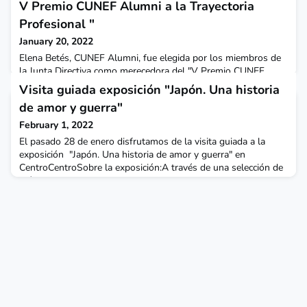
V Premio CUNEF Alumni a la Trayectoria
Profesional "
January 20, 2022
Elena Betés, CUNEF Alumni, fue elegida por los miembros de
la Junta Directiva como merecedora del "V Premio CUNEF
Alumni a la Trayectoria Profesional". Francisco Cereceda
Visita guiada exposición "Japón. Una historia
Gómez, Presidente de la asociación, fue el encargado de
de amor y guerra"
entregar el premio a nuestra célebre Alumni.Elena Betés tiene
una importante trayectoria emprendedora, comenzando con
February 1, 2022
Puntoseguro.com, un comprador de seguros online. Tras e
El pasado 28 de enero disfrutamos de la visita guiada a la
exposición "Japón. Una historia de amor y guerra" en
CentroCentroSobre la exposición:A través de una selección de
más de 200 obras, el mundo flotante del ukiyo-e llega por
primera vez a Madrid de la mano de una de las colecciones
más prestigiosas del mundo, un verdadero viaje para descubrir
la atmósfera elegante y refinada del país nipón.