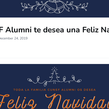
 Alumni te desea una Feliz N
December 24, 2019