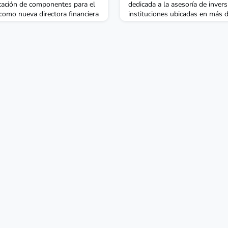
icación de componentes para el
dedicada a la asesoría de inver
omo nueva directora financiera
instituciones ubicadas en más d
igua alumna de CUNEF.Carmen
nombrado como Relationship A
anteriormente el puesto
antiguo alumno de CUNEF.Andr
a de Desarrollo Corporativo y
al equipo de ventas de la comp
, estudió Ciencias
Iberia. Pedreño cuenta con expe
y cuenta con una di
activos en diversas organizacio