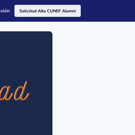
esión
Solicitud Alta CUNEF Alumni