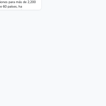
siones para más de 2,200
e 60 países, ha
nalyst a Andrés Pedreño,
és Pedreño se incorpora
añía para su expasión en
riencia en la gestión de
nes