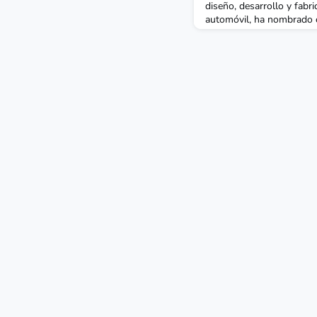
diseño, desarrollo y fabr
automóvil, ha nombrado c
a Carmen de Pablo, ant
de Pablo, quien ocupaba 
anteriormente de director
Relaciones con Inversores
Empresariales en CUNEF 