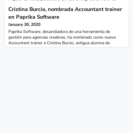
Amaya Amador Martín.Pudimos aprender cómo optimizar
Cristina Burcio, nombrada Accountant trainer
nuestro Twitter, red social que ahora mismo se considera un
instrumento indispensable para la gestión de la carrera y
en Paprika Software
networking profesional. Y es que Twitter presenta tres venta
January 30, 2020
Paprika Software, desarolladora de una herramienta de
gestión para agencias creativas, ha nombrado como nueva
Accountant trainer a Cristina Burcio, antigua alumna de
CUNEF.Paprika es un software que permite la integración de
los proyectos para todo tipo de agencias, desde el inicio hasta
la facturación.Licenciada en Administración y Dirección de
Empresas y con un master en Finanzas por CUNEF, Cris